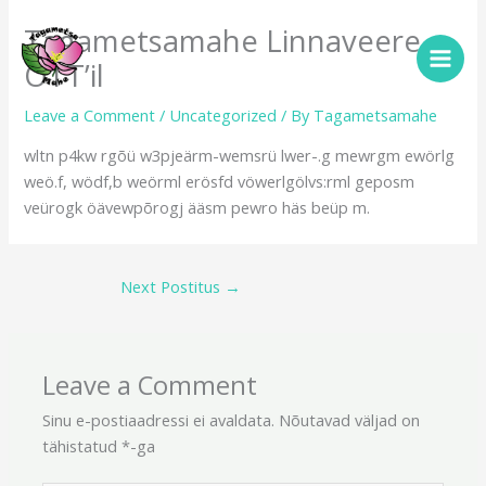
Skip
Tagametsamahe Linnaveere
to
content
OTT’il
Leave a Comment
/
Uncategorized
/ By
Tagametsamahe
wltn p4kw rgõü w3pjeärm-wemsrü lwer-.g mewrgm ewörlg
weö.f, wödf,b weörml erösfd vöwerlgölvs:rml geposm
veürogk öävewpõrogj ääsm pewro häs beüp m.
Next Postitus
→
Leave a Comment
Sinu e-postiaadressi ei avaldata.
Nõutavad väljad on
tähistatud
*
-ga