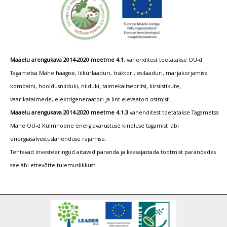
Maaelu arengukava 2014-2020 meetme 4.1.
vahenditest toetatakse OÜ-d
Tagametsa Mahe haagise, liikurlaaduri, traktori, esilaaduri, marjakorjamise
kombaini, hooldusniiduki, niiduki, taimekaitsepritsi, kirsiistikute,
vaarikataimede, elektrigeneraatori ja lint-elevaatori ostmist.
Maaelu arengukava 2014-2020 meetme 4.1.3
vahenditest toetatakse Tagametsa
Mahe OÜ-d Külmhoone energiavarustuse kindluse tagamist läbi
energiasalvestuslahenduse rajamise.
Tehtavad investeeringud aitavad paranda ja kaasajastada tootmist parandades
seeläbi ettevõtte tulemuslikkust.